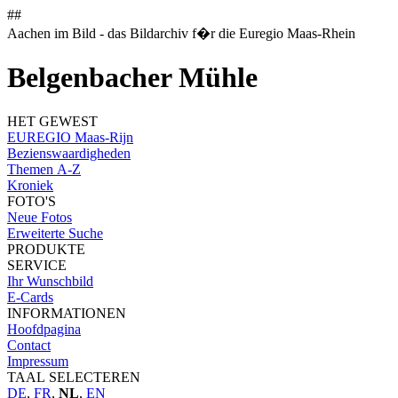
##
Aachen im Bild - das Bildarchiv f�r die Euregio Maas-Rhein
Belgenbacher Mühle
HET GEWEST
EUREGIO Maas-Rijn
Bezienswaardigheden
Themen A-Z
Kroniek
FOTO'S
Neue Fotos
Erweiterte Suche
PRODUKTE
SERVICE
Ihr Wunschbild
E-Cards
INFORMATIONEN
Hoofdpagina
Contact
Impressum
TAAL SELECTEREN
DE
,
FR
,
NL
,
EN