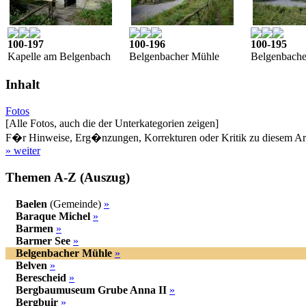
100-197
100-196
100-195
Kapelle am Belgenbach
Belgenbacher Mühle
Belgenbache
Inhalt
Fotos
[Alle Fotos, auch die der Unterkategorien zeigen]
F�r Hinweise, Erg�nzungen, Korrekturen oder Kritik zu diesem Artik
» weiter
Themen A-Z (Auszug)
Baelen
(Gemeinde)
»
Baraque Michel
»
Barmen
»
Barmer See
»
Belgenbacher Mühle
»
Belven
»
Berescheid
»
Bergbaumuseum Grube Anna II
»
Bergbuir
»