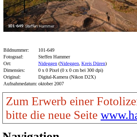
Bildnummer:
101-649
Fotograaf:
Steffen Hammer
Ort:
Nideggen
(
Nideggen
,
Kreis Düren
)
Dimensies:
0 x 0 Pixel (0 x 0 cm bei 300 dpi)
Original:
Digital-Kamera (Nikon D2X)
Aufnahmedatum:
oktober 2007
Zum Erwerb einer Fotolize
bitte die neue Seite
www.ha
Navigation