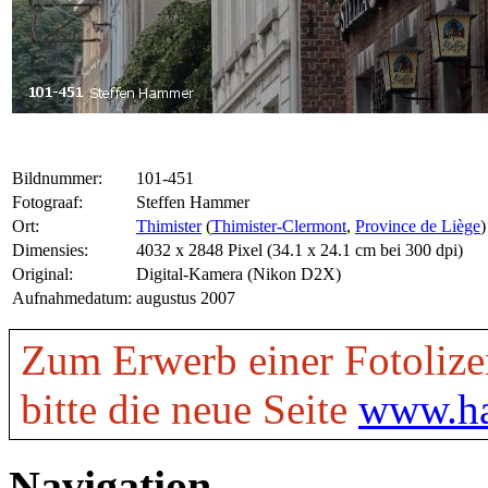
Bildnummer:
101-451
Fotograaf:
Steffen Hammer
Ort:
Thimister
(
Thimister-Clermont
,
Province de Liège
)
Dimensies:
4032 x 2848 Pixel (34.1 x 24.1 cm bei 300 dpi)
Original:
Digital-Kamera (Nikon D2X)
Aufnahmedatum:
augustus 2007
Zum Erwerb einer Fotolize
bitte die neue Seite
www.ha
Navigation