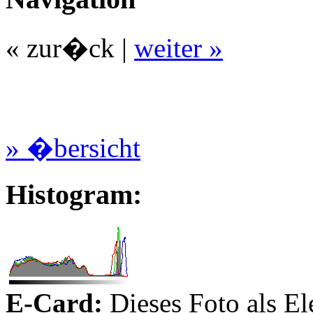
« zur�ck
|
weiter »
» �bersicht
Histogram:
E-Card:
Dieses Foto als El