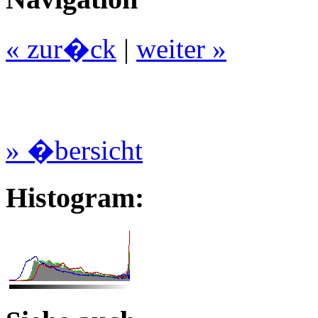
« zur�ck
|
weiter »
» �bersicht
Histogram: